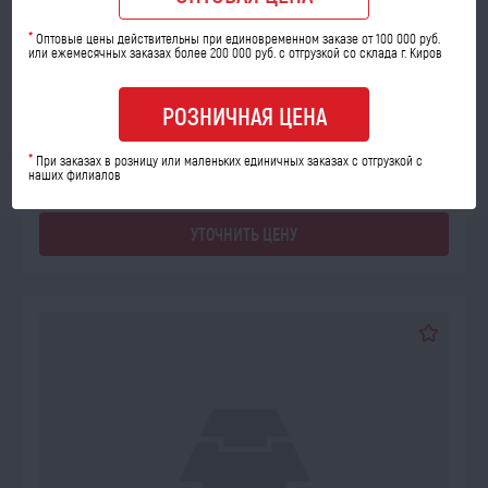
ПОД ЗАКАЗ
*
Оптовые цены действительны при единовременном заказе от 100 000 руб.
Кольца поршневые Д24.127(А) ПД Р2 (Стапри)
или ежемесячных заказах более 200 000 руб. с отгрузкой со склада г. Киров
Код товара: 15598
РОЗНИЧНАЯ ЦЕНА
*
При заказах в розницу или маленьких единичных заказах с отгрузкой с
наших филиалов
УТОЧНИТЬ ЦЕНУ