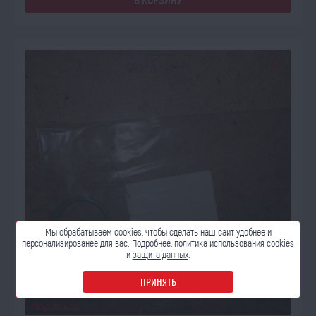
Мы обрабатываем cookies, чтобы сделать наш сайт
удобнее и
персонализированее для вас. Подробнее:
политика использования
cookies
и
защита данных
.
ПРИНЯТЬ
ПОД ЗАКАЗ