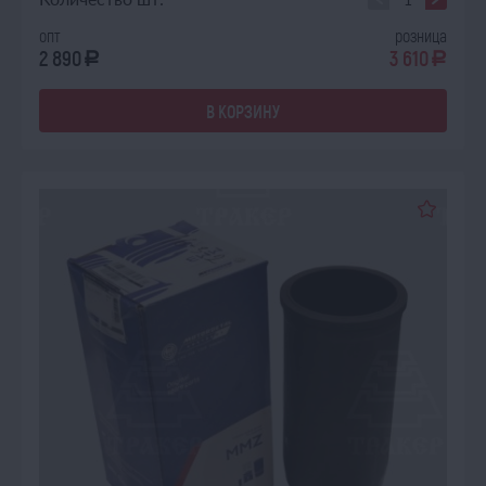
опт
розница
2 890
3 610
a
a
В КОРЗИНУ