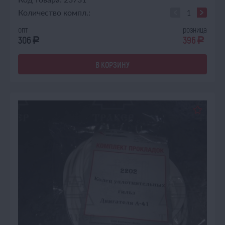
Количество компл.:
опт
розница
306
396
a
a
В КОРЗИНУ