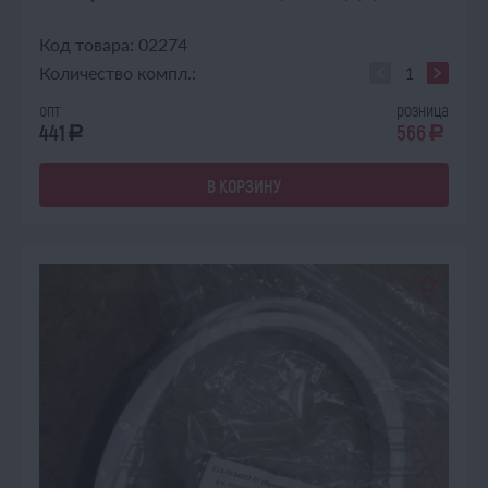
Код товара: 02274
Количество компл.:
опт
розница
441
566
a
a
В КОРЗИНУ