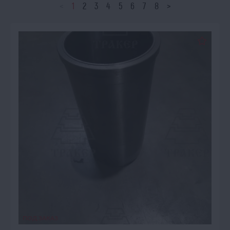
<
1
2
3
4
5
6
7
8
>
ПОД ЗАКАЗ