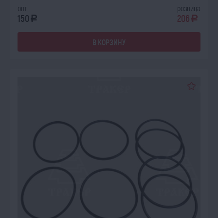
опт
розница
150
206
a
a
В КОРЗИНУ