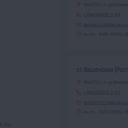
346170, ст-ца Казанс
+7(86364)31-5-94
8636431594@traker.r
пн-пт - 8:00-18:00, с
ст. Вешенская (Рост
346270, ст-ца Вешен
+7(86353)71-2-17
8635371217@traker.r
пн-пт - 8:00-18:00, с
9,316