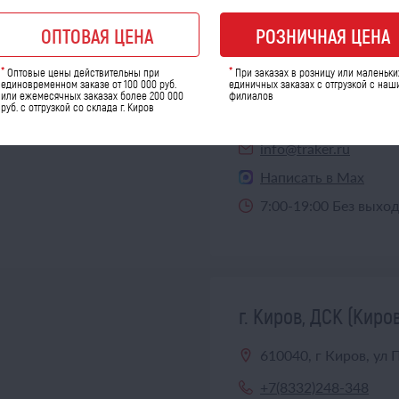
ОПТОВАЯ ЦЕНА
РОЗНИЧНАЯ ЦЕНА
г. Киров (Кировская
*
*
Оптовые цены действительны при
При заказах в розницу или маленьки
610021, г Киров, ул 
единовременном заказе от 100 000 руб.
единичных заказах с отгрузкой с наш
или ежемесячных заказах более 200 000
филиалов
руб. с отгрузкой со склада г. Киров
+7(800)444-22-17
,
+7
info@traker.ru
Написать в Max
7:00-19:00 Без выхо
г. Киров, ДСК (Киро
610040, г Киров, ул 
+7(8332)248-348