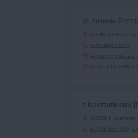
сл. Кашары (Ростов
346200, слобода Каш
+7(86388)21-0-41
8638821041@traker.r
пн-пт - 8:00-18:00, с
г. Константиновск (
347251, г Константин
+7(938)180-17-09
,
+7