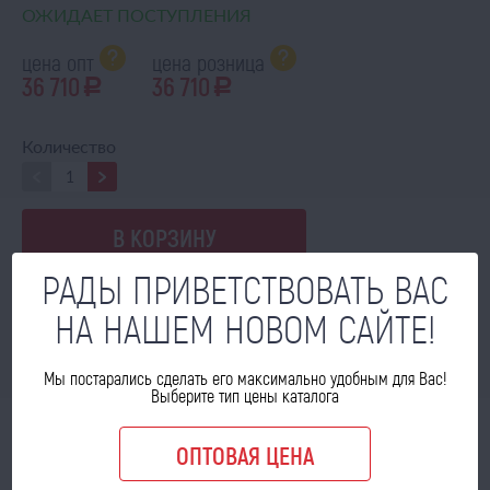
ОЖИДАЕТ ПОСТУПЛЕНИЯ
цена опт
цена розница
36 710
36 710
a
a
Количество
В КОРЗИНУ
РАДЫ ПРИВЕТСТВОВАТЬ ВАС
В ИЗБРАННОЕ
НА НАШЕМ НОВОМ САЙТЕ!
Мы постарались сделать его максимально удобным для Вас!
Выберите тип цены каталога
МОЖЕТ ПРИГОДИТЬСЯ
ОПТОВАЯ ЦЕНА