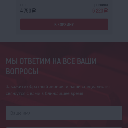
ица
опт
розница
оп
0
4 750
6 220
2 
a
a
a
В КОРЗИНУ
МЫ ОТВЕТИМ НА ВСЕ ВАШИ
ВОПРОСЫ
Закажите обратный звонок,
и наши специалисты
свяжутся
с вами в ближайшее время