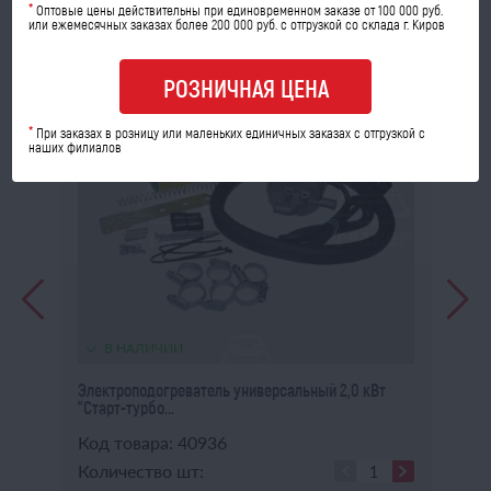
*
Оптовые цены действительны при единовременном заказе от 100 000 руб.
или ежемесячных заказах более 200 000 руб. с отгрузкой со склада г. Киров
РОЗНИЧНАЯ ЦЕНА
*
При заказах в розницу или маленьких единичных заказах с отгрузкой с
наших филиалов
В НАЛИЧИИ
Электроподогреватель универсальный 2,0 кВт
Эл
"Старт-турбо...
Код товара: 40936
Ко
Количество шт:
Ко